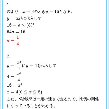
1.
x
=
8
y
=
16
=
8
=
16
図より、
のとき
となる。
x
y
y
=
a
x
²
=
²
に代入して
y
a
x
16
=
a
×
(
8
)
²
16
=
×
(
8
)
²
a
64
a
=
16
64
=
16
a
a
=
1
4
1
=
a
4
2.
y
=
x
²
4
²
x
y
=
4
=
=
4
に
を代入して
y
y
4
4
=
x
²
4
²
x
4
=
4
16
=
x
²
16
=
²
x
x
=
4
(
0
≦
x
≦
8
)
≦
≦
=
4
(
0
8
)
x
x
8
8
また、
秒以降は一定の速さで走るので、比例の関係
になっていることがわかる。