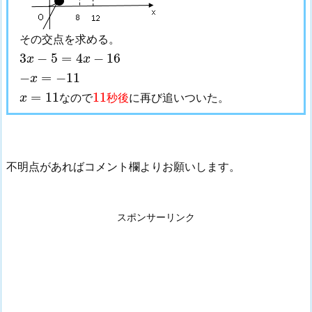
その交点を求める。
3
x
−
5
=
4
x
−
16
3
−
5
=
4
−
16
x
x
−
x
=
−
11
−
=
−
11
x
x
=
11
11
=
11
11
なので
秒後
に再び追いついた。
x
不明点があればコメント欄よりお願いします。
スポンサーリンク