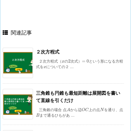
関連記事
２次方程式
2
=
0
x
2
=
0
２次方程式（
の
次式）
という形になる方程
x
x
式を
についての２ ...
x
三角錐も円錐も最短距離は展開図を書い
て直線を引くだけ
A
O
C
N
三角錐の場合 点
から辺
上の点
を通り、点
A
O
C
N
B
まで通るひもがあ ...
B