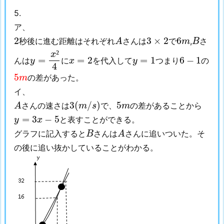
5.
ア、
A
B
2
3
×
2
6
m
2
3
×
2
6
秒後に進む距離はそれぞれ
さんは
で
,
さ
A
m
B
y
=
x
²
4
²
x
x
=
2
y
=
1
6
−
1
=
=
2
=
1
6
−
1
んは
に
を代入して
つまり
の
y
x
y
4
5
m
5
の差があった。
m
イ、
A
3
(
m
/
s
)
5
m
3
(
/
)
5
さんの速さは
で、
の差があることから
A
m
s
m
y
=
3
x
−
5
=
3
−
5
と表すことができる。
y
x
A
B
グラフに記入すると
さんは
さんに追いついた。そ
B
A
の後に追い抜かしていることがわかる。