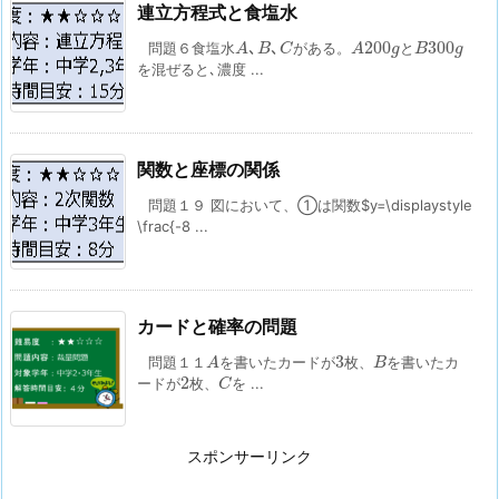
連立方程式と食塩水
A
､
B
､
C
A
200
g
B
300
g
､
､
200
300
問題６食塩水
がある。
と
A
B
C
A
g
B
g
を混ぜると､濃度 ...
関数と座標の関係
問題１９ 図において、➀は関数$y=\displaystyle
\frac{-8 ...
カードと確率の問題
A
B
3
3
問題１１
を書いたカードが
枚、
を書いたカ
A
B
C
2
2
ードが
枚、
を ...
C
スポンサーリンク