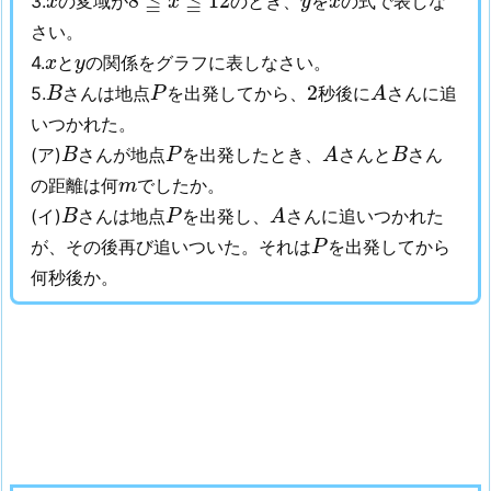
≦
≦
8
12
3.
の変域が
のとき、
を
の式で表しな
x
x
y
x
さい。
x
y
4.
と
の関係をグラフに表しなさい。
x
y
A
B
P
2
2
5.
さんは地点
を出発してから、
秒後に
さんに追
B
P
A
いつかれた。
A
B
P
B
(ア)
さんが地点
を出発したとき、
さんと
さん
B
P
A
B
m
の距離は何
でしたか。
m
A
B
P
(イ)
さんは地点
を出発し、
さんに追いつかれた
B
P
A
P
が、その後再び追いついた。それは
を出発してから
P
何秒後か。