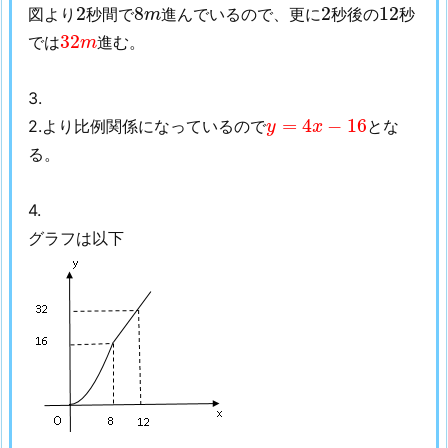
2
8
m
2
12
2
8
2
12
図より
秒間で
進んでいるので、更に
秒後の
秒
m
32
m
32
では
進む。
m
3.
y
=
4
x
−
16
=
4
−
16
2.より比例関係になっているので
とな
y
x
る。
4.
グラフは以下