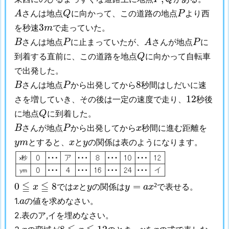
A
Q
P
さんは地点
に向かって、この道路の地点
より西
A
Q
P
3
m
3
を秒速
で走っていた。
m
A
B
P
P
さんは地点
に止まっていたが、
さんが地点
に
B
P
A
P
Q
到着する直前に、この道路を地点
に向かって自転車
Q
で出発した。
B
P
8
8
さんは地点
から出発してから
秒間はしだいに速
B
P
12
12
さを増していき、その後は一定の速度で走り、
秒後
Q
に地点
に到着した。
Q
B
P
x
さんが地点
から出発してから
秒間に進む距離を
B
P
x
y
m
x
y
とすると、
と
の関係は表のようになります。
y
m
x
y
y
=
a
x
²
0
≦
x
≦
8
x
y
≦
≦
0
8
=
²
では
と
の関係は
で表せる。
x
x
y
y
a
x
a
1.
の値を求めなさい。
a
2.表のア,イを埋めなさい。
8
≦
x
≦
12
x
y
x