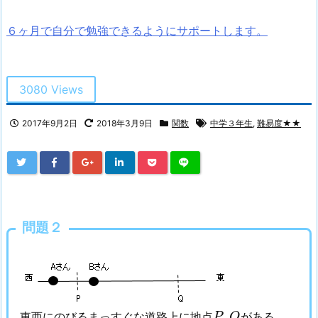
６ヶ月で自分で勉強できるようにサポートします。
3080 Views
2017年9月2日
2018年3月9日
関数
中学３年生
,
難易度★★
問題２
P
,
Q
,
東西にのびるまっすぐな道路上に地点
がある。
P
Q