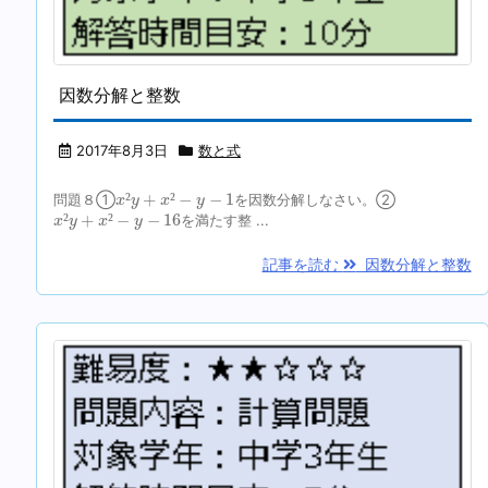
因数分解と整数
2017年8月3日
数と式
x
²
y
+
x
²
−
y
−
1
²
+
²
−
−
1
問題８➀
を因数分解しなさい。②
x
y
x
y
x
²
y
+
x
²
−
y
−
16
²
+
²
−
−
16
を満たす整 ...
x
y
x
y
記事を読む
因数分解と整数