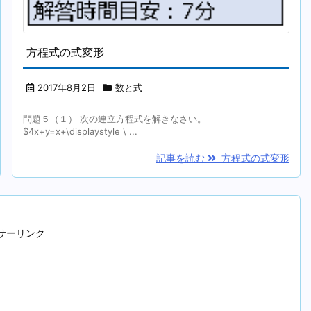
方程式の式変形
2017年8月2日
数と式
問題５（１） 次の連立方程式を解きなさい。
$4x+y=x+\displaystyle \ ...
記事を読む
方程式の式変形
サーリンク