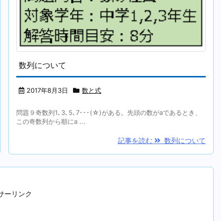
数列について
2017年8月3日
数と式
問題９奇数列1､3､5､7･･･(☆)がある。先頭の数がaであるとき、
この奇数列から順にa ...
記事を読む
数列について
サーリンク