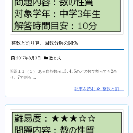
整数と割り算、因数分解の関係
2017年8月3日
数と式
3
､
4
､
5
2
n
3
､
4
､
5
2
問題１１（１） ある自然数
は
のどの数で割っても
余
n
7
7
り、
で割る ...
記事を読む
整数と割 ...