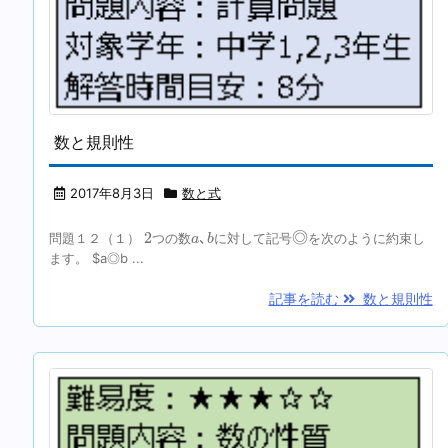
数と規則性
2017年8月3日
数と式
a
､
b
◎
2
2
､
◎
問題１２（１）
つの数
に対して記号
を次のように約束し
a
b
ます。 $a◎b ...
記事を読む
数と規則性