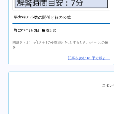
平方根と小数の関係と解の公式
2017年8月3日
数と式
10
+
1
a
²
+
3
a
a
√
10
+
1
²
+
3
問題６（１）
の小数部分を
とするとき、
の値
a
a
a
を ...
記事を読む
平方根と ...
スポン