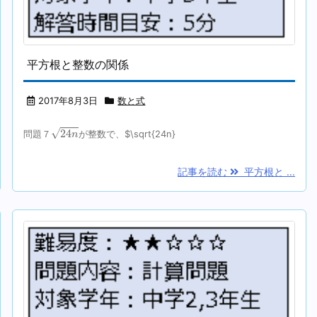
平方根と整数の関係
2017年8月3日
数と式
24
n
√
24
問題７
が整数で、$\sqrt{24n}
n
記事を読む
平方根と ...