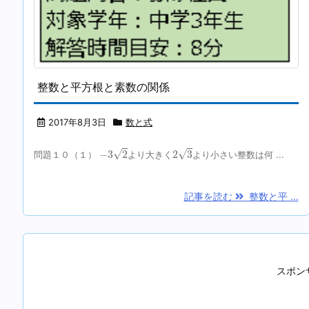
整数と平方根と素数の関係
2017年8月3日
数と式
−
3
2
2
3
√
√
−
3
2
2
3
問題１０（１）
より大きく
より小さい整数は何 ...
記事を読む
整数と平 ...
スポン