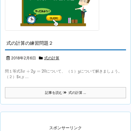
式の計算の練習問題２
2018年2月6日
式の計算
3
x
+
2
y
=
20
y
3
+
2
=
20
問１等式
について、 （１）
について解きましょう。
x
y
y
（２）$x,y ...
記事を読む
式の計算 ...
スポンサーリンク