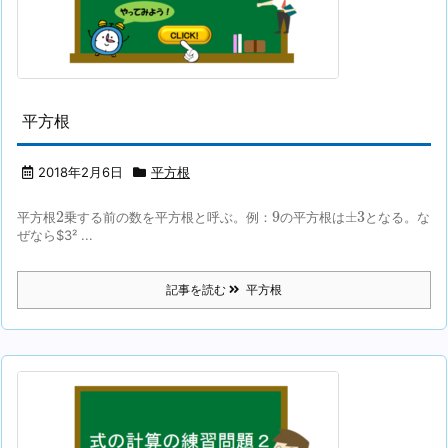
平方根
2018年2月6日
平方根
2
9
±
3
2
9
±
3
平方根
乗する前の数を平方根と呼ぶ。例：
の平方根は
となる。な
ぜなら$3² ...
記事を読む
平方根