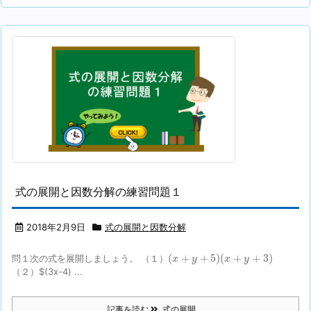
式の展開と因数分解の練習問題１
2018年2月9日
式の展開と因数分解
(
x
+
y
+
5
)
(
x
+
y
+
3
)
(
+
+
5
)
(
+
+
3
)
問１次の式を展開しましょう。 （１）
x
y
x
y
（２）$(3x-4) ...
記事を読む
式の展開 ...