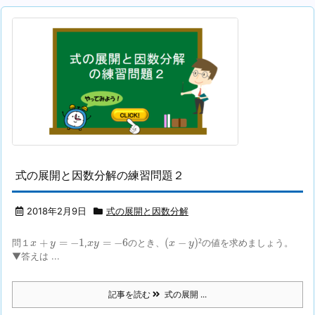
式の展開と因数分解の練習問題２
2018年2月9日
式の展開と因数分解
(
x
−
y
)
²
x
+
y
=
−
1
x
y
=
−
6
+
=
−
1
=
−
6
(
−
)
²
問１
,
のとき、
の値を求めましょう。
x
y
x
y
x
y
▼答えは ...
記事を読む
式の展開 ...